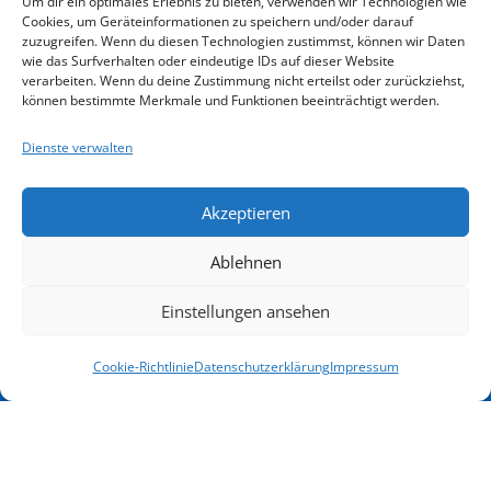
Um dir ein optimales Erlebnis zu bieten, verwenden wir Technologien wie
Förderung
Goethestraße
Cookies, um Geräteinformationen zu speichern und/oder darauf
Anmelde-
zuzugreifen. Wenn du diesen Technologien zustimmst, können wir Daten
76
Übernacht
wie das Surfverhalten oder eindeutige IDs auf dieser Website
und
34119
verarbeiten. Wenn du deine Zustimmung nicht erteilst oder zurückziehst,
&
Kassel
können bestimmte Merkmale und Funktionen beeinträchtigt werden.
Rücktrittsbedingungen
Verpflegu
Email
Dienste verwalten
Nichts
info@kasselerinstitut.de
Gutschein
mehr
Telefon
Akzeptieren
Syst
0561
verpassen
816 56
Ablehnen
00
Blog-
Einstellungen ansehen
Unsere
Beiträge
Terminübersicht
Cookie-Richtlinie
Datenschutzerklärung
Impressum
Angebote
&
Download
Videos
Programmheft
Übersicht
Anmeldung
Weiterbildungen