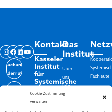
Kontakt
Das
Netz
Institut
Kasseler
Kooperati
Institut
Buchung
Systemisc
Über
für
Widerrufen
Fachleute
uns
Systemische
Jobs
Therapie
Isyflow
weit
Cookie-Zustimmung
und
Impressum
Login
Infos
Beratung
verwalten
Datenschutz
e.V.
Schweigeverpflichtung