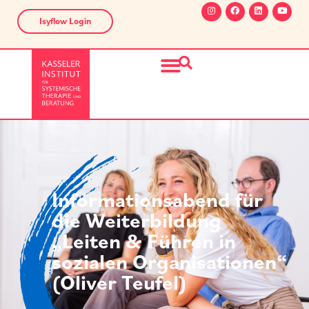
Isyflow Login
Informationsabend für
die Weiterbildung
„Leiten & Führen in
sozialen Organisationen“
(Oliver Teufel)