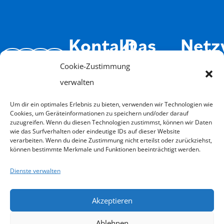
Kontakt
Das
Netz
Institut
Cookie-Zustimmung
Kasseler
Kooperati
verwalten
Institut
Buchung
Systemisc
Über
für
Widerrufen
Um dir ein optimales Erlebnis zu bieten, verwenden wir Technologien wie
Fachleute
uns
Cookies, um Geräteinformationen zu speichern und/oder darauf
Systemische
zuzugreifen. Wenn du diesen Technologien zustimmst, können wir Daten
Jobs
Therapie
Isyflow
wie das Surfverhalten oder eindeutige IDs auf dieser Website
weit
verarbeiten. Wenn du deine Zustimmung nicht erteilst oder zurückziehst,
und
Impressum
Login
können bestimmte Merkmale und Funktionen beeinträchtigt werden.
Infos
Beratung
Datenschutz
Dienste verwalten
e.V.
Schweigeverpflichtung
Förderung
Goethestraße
Anmelde-
Akzeptieren
76
Übernacht
und
34119
&
Ablehnen