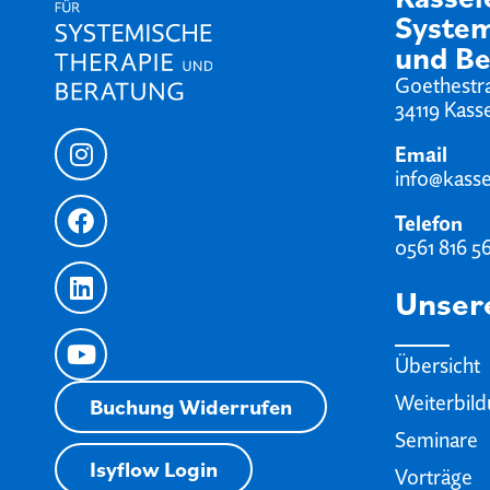
System
und Be
Goethestr
34119 Kass
Email
info@kassel
Telefon
0561 816 5
Unser
Übersicht
Weiterbil
Buchung Widerrufen
Seminare
Isyflow Login
Vorträge