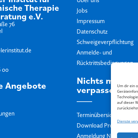
ische Therapie
Jobs
ratung e.V.
Impressum
aße 76
el
Datenschutz
Schweigeverpflichtung
erinstitut.de
Anmelde- und
Rücktrittsbedingungen
6 00
Nichts mehr
e Angebote
Um dir ein 
verpassen
Geräteinfor
Technologie
auf dieser 
zurückziehs
dungen
Terminübersicht
Dienste ver
Download Programmhef
Anmeldung Newsletter