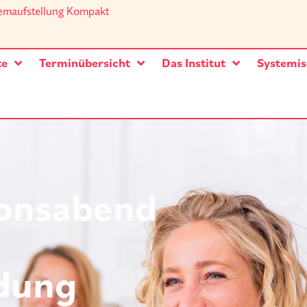
temaufstellung Kompakt
te
Terminübersicht
Das Institut
Systemis
ionsabend
ldung