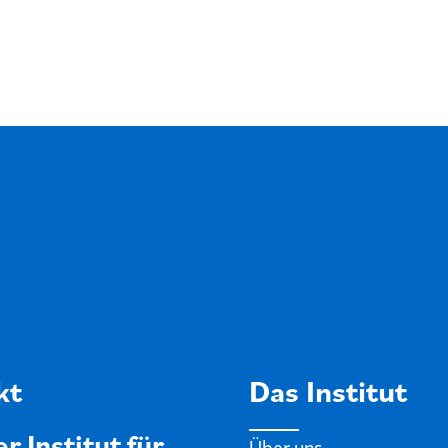
kt
Das Institut
r Institut für
Über uns