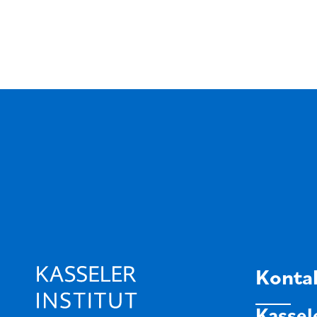
Konta
Kassele