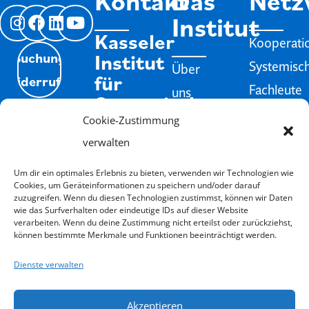
Kontakt
Das
Netz
Institut
Kasseler
Kooperati
Institut
Buchung
Systemisc
Über
für
Widerrufen
Fachleute
uns
Systemische
Jobs
Therapie
Isyflow
Cookie-Zustimmung
weit
und
Impressum
Login
verwalten
Infos
Beratung
Datenschutz
Um dir ein optimales Erlebnis zu bieten, verwenden wir Technologien wie
e.V.
Schweigeverpflichtung
Cookies, um Geräteinformationen zu speichern und/oder darauf
zuzugreifen. Wenn du diesen Technologien zustimmst, können wir Daten
Förderung
Goethestraße
Anmelde-
wie das Surfverhalten oder eindeutige IDs auf dieser Website
76
Übernacht
verarbeiten. Wenn du deine Zustimmung nicht erteilst oder zurückziehst,
und
34119
können bestimmte Merkmale und Funktionen beeinträchtigt werden.
&
Kassel
Rücktrittsbedingungen
Dienste verwalten
Verpflegu
Email
Nichts
info@kasselerinstitut.de
Gutschein
Akzeptieren