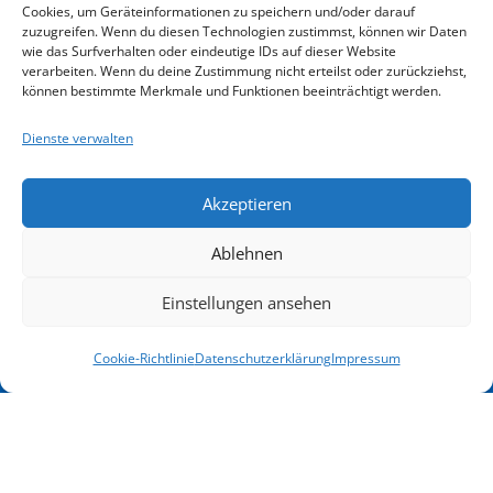
Förderung
Goethestraße
Cookies, um Geräteinformationen zu speichern und/oder darauf
Anmelde-
zuzugreifen. Wenn du diesen Technologien zustimmst, können wir Daten
76
Übernacht
wie das Surfverhalten oder eindeutige IDs auf dieser Website
und
34119
verarbeiten. Wenn du deine Zustimmung nicht erteilst oder zurückziehst,
&
Kassel
können bestimmte Merkmale und Funktionen beeinträchtigt werden.
Rücktrittsbedingungen
Verpflegu
Email
Dienste verwalten
Nichts
info@kasselerinstitut.de
Gutschein
mehr
Telefon
Akzeptieren
Syst
0561
verpassen
816 56
Ablehnen
00
Blog-
Einstellungen ansehen
Unsere
Beiträge
Terminübersicht
Angebote
Cookie-Richtlinie
Datenschutzerklärung
Impressum
&
Download
Videos
Programmheft
Übersicht
Anmeldung
Weiterbildungen
Newsletter