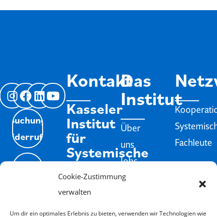
Kontakt
Das
Netz
Institut
Kasseler
Kooperati
Institut
Buchung
Systemisc
Über
für
Widerrufen
Fachleute
uns
Systemische
Jobs
Therapie
Isyflow
weit
Cookie-Zustimmung
und
Impressum
Login
Infos
Beratung
verwalten
Datenschutz
e.V.
Schweigeverpflichtung
Um dir ein optimales Erlebnis zu bieten, verwenden wir Technologien wie