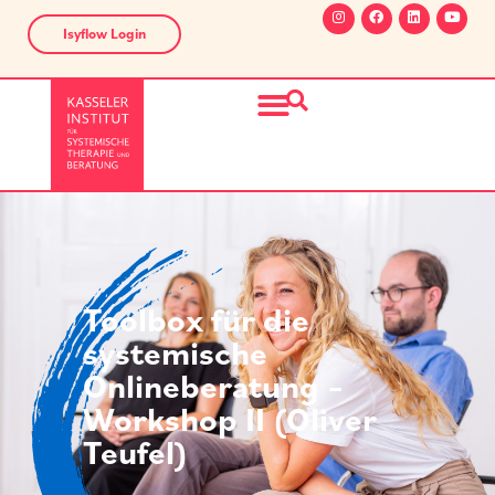
Isyflow Login
Toolbox für die
systemische
Onlineberatung –
Workshop II (Oliver
Teufel)