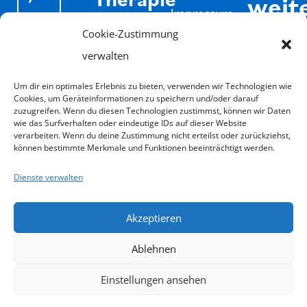
weit
und
Impressum
Login
Infos
Beratung
Cookie-Zustimmung
Datenschutz
e.V.
verwalten
Schweigeverpflichtung
Förderung
Goethestraße
Anmelde-
Um dir ein optimales Erlebnis zu bieten, verwenden wir Technologien wie
76
Übernacht
Cookies, um Geräteinformationen zu speichern und/oder darauf
und
34119
zuzugreifen. Wenn du diesen Technologien zustimmst, können wir Daten
&
Kassel
wie das Surfverhalten oder eindeutige IDs auf dieser Website
Rücktrittsbedingungen
verarbeiten. Wenn du deine Zustimmung nicht erteilst oder zurückziehst,
Verpflegu
können bestimmte Merkmale und Funktionen beeinträchtigt werden.
Email
Nichts
info@kasselerinstitut.de
Gutschein
Dienste verwalten
mehr
Telefon
Syst
0561
verpassen
Akzeptieren
816 56
00
Ablehnen
Blog-
Unsere
Beiträge
Einstellungen ansehen
Terminübersicht
Angebote
&
Download