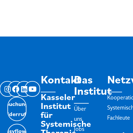
Kontakt
Das
Netz
Institut
Kasseler
Kooperati
Institut
Buchung
Systemisc
Über
für
Widerrufen
Fachleute
uns
Systemische
Jobs
Therapie
Isyflow