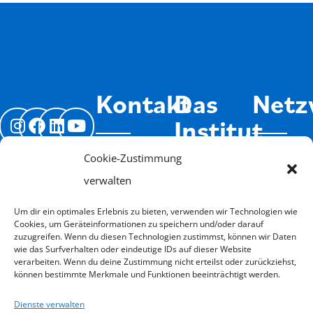
Kontakt
Das
Netz
Institut
Kasseler
Kooperati
Cookie-Zustimmung
Institut
Buchung
Systemisc
Über
für
verwalten
Widerrufen
Fachleute
uns
Systemische
Um dir ein optimales Erlebnis zu bieten, verwenden wir Technologien wie
Jobs
Therapie
Isyflow
Cookies, um Geräteinformationen zu speichern und/oder darauf
weit
zuzugreifen. Wenn du diesen Technologien zustimmst, können wir Daten
und
Impressum
Login
wie das Surfverhalten oder eindeutige IDs auf dieser Website
Infos
verarbeiten. Wenn du deine Zustimmung nicht erteilst oder zurückziehst,
Beratung
Datenschutz
können bestimmte Merkmale und Funktionen beeinträchtigt werden.
e.V.
Schweigeverpflichtung
Förderung
Dienste verwalten
Goethestraße