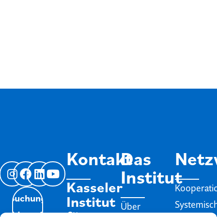
Kontakt
Das
Netz
Institut
Kasseler
Kooperati
Institut
Buchung
Systemisc
Über
für
Widerrufen