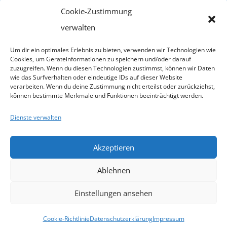
Fachleute
uns
Systemische
Cookie-Zustimmung
Jobs
Therapie
Isyflow
weit
verwalten
und
Impressum
Login
Infos
Um dir ein optimales Erlebnis zu bieten, verwenden wir Technologien wie
Beratung
Datenschutz
Cookies, um Geräteinformationen zu speichern und/oder darauf
zuzugreifen. Wenn du diesen Technologien zustimmst, können wir Daten
e.V.
Schweigeverpflichtung
wie das Surfverhalten oder eindeutige IDs auf dieser Website
Förderung
Goethestraße
verarbeiten. Wenn du deine Zustimmung nicht erteilst oder zurückziehst,
Anmelde-
können bestimmte Merkmale und Funktionen beeinträchtigt werden.
76
Übernacht
und
34119
Dienste verwalten
&
Kassel
Rücktrittsbedingungen
Verpflegu
Email
Akzeptieren
Nichts
info@kasselerinstitut.de
Gutschein
mehr
Ablehnen
Telefon
Syst
0561
verpassen
Einstellungen ansehen
816 56
00
Blog-
Cookie-Richtlinie
Datenschutzerklärung
Impressum