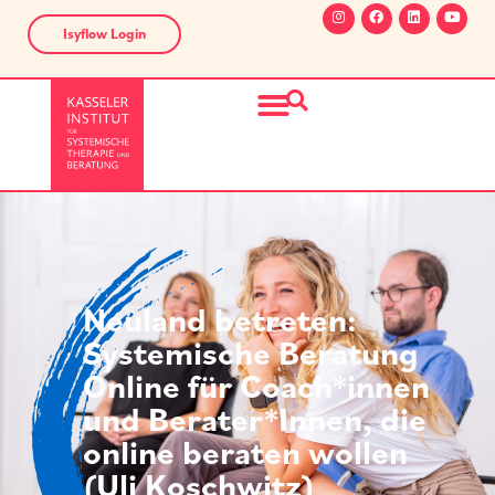
Isyflow Login
Neuland betreten:
Systemische Beratung
Online für Coach*innen
und Berater*Innen, die
online beraten wollen
(Uli Koschwitz)