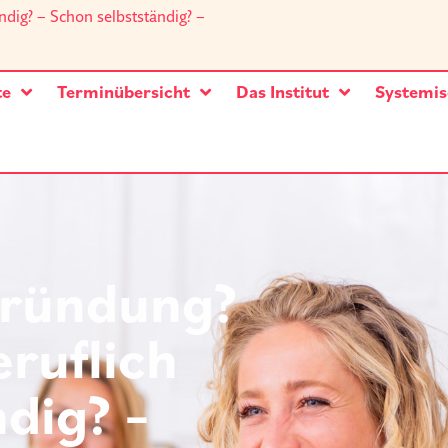
ndig? – Schon selbstständig? –
te
Terminübersicht
Das Institut
Systemis
gründung?
ruflich
ndig? –