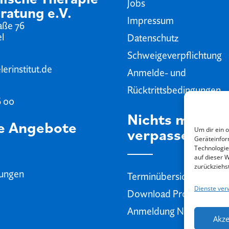
Jobs
ratung e.V.
Impressum
aße 76
el
Datenschutz
Schweigeverpflichtung
erinstitut.de
Anmelde- und
Rücktrittsbedingungen
6 00
Nichts mehr
e Angebote
verpassen
Um dir ein 
Geräteinfor
Technologie
auf dieser 
zurückziehs
dungen
Terminübersicht
Dienste ver
Download Programmhef
Anmeldung Newsletter
Akze