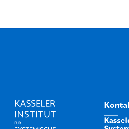
Konta
Kassele
System