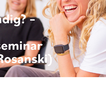
ndig? –
eminar
Rosanski)