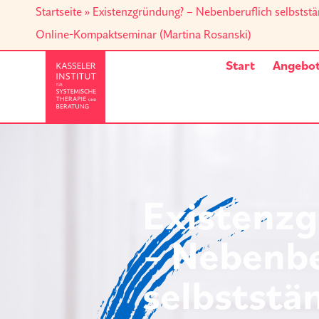
Startseite
»
Existenzgründung? – Nebenberuflich selbststä
Online-Kompaktseminar (Martina Rosanski)
Start
Angebo
Existenz
– Nebenbe
selbststä