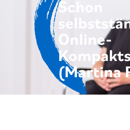
Schon
selbststä
Online-
Kompakts
(Martina 