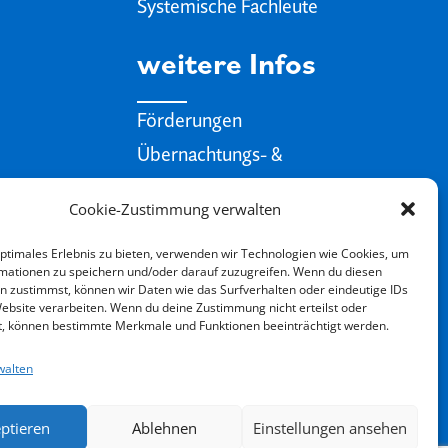
Systemische Fachleute
weitere Infos
Förderungen
Übernachtungs- &
Verpflegungstipps
Cookie-Zustimmung verwalten
Gutscheine
optimales Erlebnis zu bieten, verwenden wir Technologien wie Cookies, um
Systemisches
mationen zu speichern und/oder darauf zuzugreifen. Wenn du diesen
n zustimmst, können wir Daten wie das Surfverhalten oder eindeutige IDs
Website verarbeiten. Wenn du deine Zustimmung nicht erteilst oder
t, können bestimmte Merkmale und Funktionen beeinträchtigt werden.
Blog-Beiträge & Videos
walten
t
ptieren
Ablehnen
Einstellungen ansehen