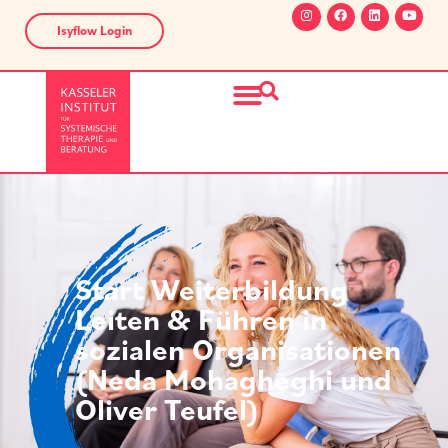
Isyflow Login
Start Weiterbildung
Leiten & Führen in
sozialen Organisationen
(Neda Mohagheghi und
Oliver Teufel)