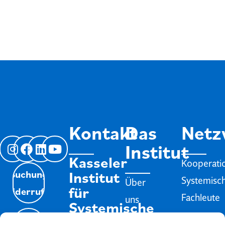
Kontakt
Das
Netz
Institut
Kasseler
Kooperati
Institut
Buchung
Systemisc
Über
für
Widerrufen
Fachleute
uns
Systemische
Jobs
Therapie
Isyflow