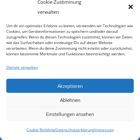
weit
Cookie-Zustimmung
und
Impressum
Login
Infos
verwalten
Beratung
Datenschutz
e.V.
Schweigeverpflichtung
Um dir ein optimales Erlebnis zu bieten, verwenden wir Technologien wie
Cookies, um Geräteinformationen zu speichern und/oder darauf
Förderung
Goethestraße
Anmelde-
zuzugreifen. Wenn du diesen Technologien zustimmst, können wir Daten
76
Übernacht
wie das Surfverhalten oder eindeutige IDs auf dieser Website
und
34119
verarbeiten. Wenn du deine Zustimmung nicht erteilst oder zurückziehst,
&
können bestimmte Merkmale und Funktionen beeinträchtigt werden.
Kassel
Rücktrittsbedingungen
Verpflegu
Email
Dienste verwalten
Nichts
info@kasselerinstitut.de
Gutschein
mehr
Akzeptieren
Telefon
Syst
0561
verpassen
Ablehnen
816 56
00
Blog-
Einstellungen ansehen
Unsere
Beiträge
Terminübersicht
Cookie-Richtlinie
Datenschutzerklärung
Impressum
Angebote
&
Download