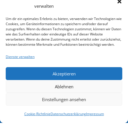
Institut
verwalten
Kasseler
Kooperati
Institut
Buchung
Um dir ein optimales Erlebnis zu bieten, verwenden wir Technologien wie
Systemisc
Über
Cookies, um Geräteinformationen zu speichern und/oder darauf
für
Widerrufen
zuzugreifen. Wenn du diesen Technologien zustimmst, können wir Daten
Fachleute
uns
Systemische
wie das Surfverhalten oder eindeutige IDs auf dieser Website
verarbeiten. Wenn du deine Zustimmung nicht erteilst oder zurückziehst,
Jobs
Therapie
Isyflow
weit
können bestimmte Merkmale und Funktionen beeinträchtigt werden.
und
Impressum
Login
Infos
Dienste verwalten
Beratung
Datenschutz
e.V.
Schweigeverpflichtung
Akzeptieren
Förderung
Goethestraße
Anmelde-
76
Übernacht
Ablehnen
und
34119
&
Kassel
Rücktrittsbedingungen
Einstellungen ansehen
Verpflegu
Email
Nichts
info@kasselerinstitut.de
Cookie-Richtlinie
Datenschutzerklärung
Impressum
Gutschein
mehr
Telefon