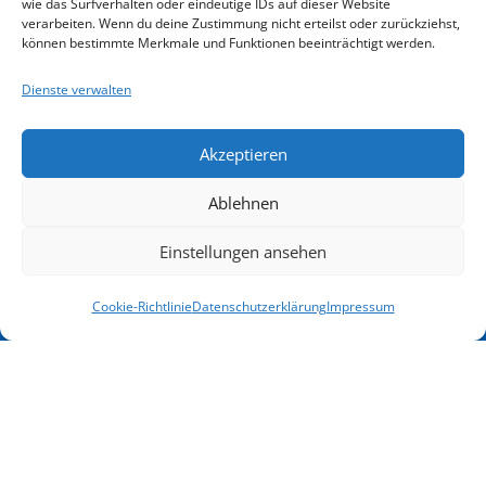
und
Impressum
wie das Surfverhalten oder eindeutige IDs auf dieser Website
Login
Infos
verarbeiten. Wenn du deine Zustimmung nicht erteilst oder zurückziehst,
Beratung
Datenschutz
können bestimmte Merkmale und Funktionen beeinträchtigt werden.
e.V.
Schweigeverpflichtung
Dienste verwalten
Förderung
Goethestraße
Anmelde-
76
Übernacht
und
34119
Akzeptieren
&
Kassel
Rücktrittsbedingungen
Ablehnen
Verpflegu
Email
Nichts
info@kasselerinstitut.de
Gutschein
Einstellungen ansehen
mehr
Telefon
Syst
Cookie-Richtlinie
Datenschutzerklärung
Impressum
0561
verpassen
816 56
00
Blog-
Unsere
Beiträge
Terminübersicht
Angebote
&
Download