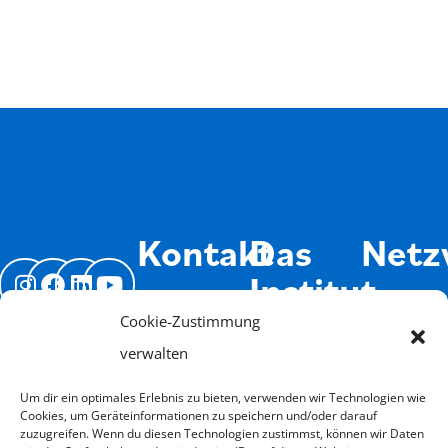
Kontakt
Das
Netz
Institut
Kasseler
Kooperati
Cookie-Zustimmung
Institut
Buchung
Systemisc
Über
verwalten
für
Widerrufen
Fachleute
uns
Systemische
Um dir ein optimales Erlebnis zu bieten, verwenden wir Technologien wie
Cookies, um Geräteinformationen zu speichern und/oder darauf
Jobs
Therapie
Isyflow
weit
zuzugreifen. Wenn du diesen Technologien zustimmst, können wir Daten