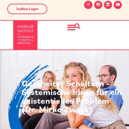
Isyflow Login
Gescheiter Scheitern –
Systemische Ideen für ein
existentielles Problem
(Dr. Mirko Zwack)